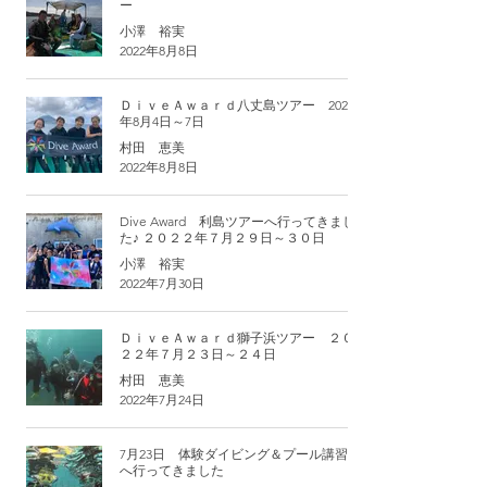
ー
小澤 裕実
2022年8月8日
ＤｉｖｅＡｗａｒｄ八丈島ツアー 2022
年8月4日～7日
村田 恵美
2022年8月8日
Dive Award 利島ツアーへ行ってきまし
た♪ ２０２２年７月２９日～３０日
小澤 裕実
2022年7月30日
ＤｉｖｅＡｗａｒｄ獅子浜ツアー ２０
２２年７月２３日～２４日
村田 恵美
2022年7月24日
7月23日 体験ダイビング＆プール講習
へ行ってきました