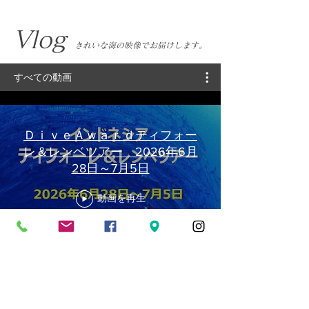
​Vlog
きれいな海の映像でお届けします。
すべての動画
ＤｉｖｅＡｗａｒｄティフォー
レ＆レンベツアー 2026年6月
28日～7月5日
動画を再生
ＤｉｖｅＡｗａｒｄ渡嘉敷ツア