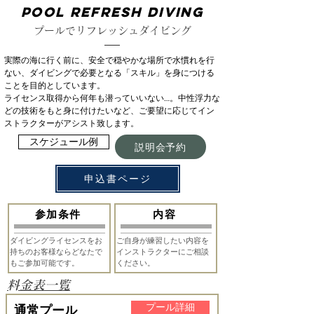
POOL Refresh Diving
プールでリフレッシュダイビング
実際の海に行く前に、安全で穏やかな場所で水慣れを行
ない、ダイビングで必要となる「スキル」を身につける
ことを目的としています。
ライセンス取得から何年も潜っていいない…。中性浮力な
どの技術をもと身に付けたいなど、ご要望に応じてイン
ストラクターがアシスト致します。
スケジュール例
説明会予約
申込書ページ
​参加条件
​内容
ダイビングライセンスをお
ご自身が練習したい内容を
持ちのお客様ならどなたで
インストラクターにご相談
もご参加可能です。
ください。​
​料金表一覧
プール詳細
通常プール