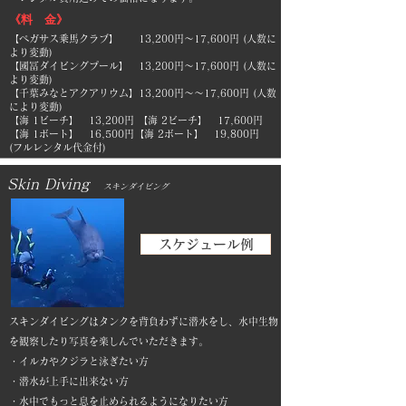
《料 金》
【ペガサス乗馬クラブ】 13,200円～17,600円 (人数に
より変動)
【國冨ダイビングプール】 13,200円～17,600円 (人数に
より変動)
【千葉みなとアクアリウム】13,200円～～17,600円 (人数
により変動)
【海 1ビーチ】 13,200円 【海 2ビーチ】 17,600円
【海 1ボート】 16,500円【海 2ボート】 19,800円
(フルレンタル代金付)
​Skin Diving
スキンダイビング
スケジュール例
スキンダイビングはタンクを背負わずに潜水をし、水中生物
を観察したり写真を楽しんでいただきます。
・イルカやクジラと泳ぎたい方
・潜水が上手に出来ない方
・水中でもっと息を止められるようになりたい方