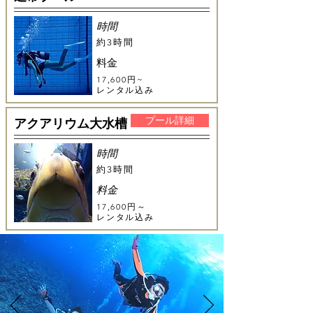
時間
約3時間
料金
17,600円~
レンタル込み
プール詳細
アクアリウム大水槽
時間
​約3時間
料金
17,600円～
レンタル込み