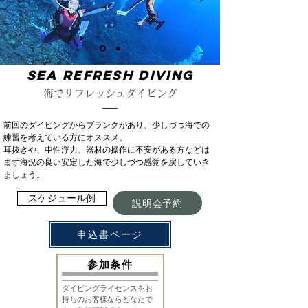
SEA Refresh Diving
海でリフレッシュダイビング
前回のダイビングからブランクがあり、少しづつ海での
練習を考えている方にオススメ。
耳抜きや、中性浮力、器材の操作に不安がある方などは
まず海況の良い安定した海で少しづつ感覚を戻していき
ましょう。
スケジュール例
説明会予約
申込書ページ
​参加条件
ダイビングライセンスをお
持ちのお客様ならどなたで