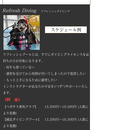
​Refresh Diving
リフレッシュダイビング
スケジュール例
リフレッシュプールとは、すでにダイビングライセンスをお
持ちの方が対象になります。
・何年も潜っていない
・講習を受けてから時間が空いてしまったので復習したい​
・もっと上手になるために練習したい
インストラクターがあなたの不安を1つずつサポートいたし
ます。
《料 金》
【ペガサス乗馬クラブ】 13,200円～16,500円 (人数に
より変動)
【國冨ダイビングプール】 13,200円～16,500円 (人数に
より変動)