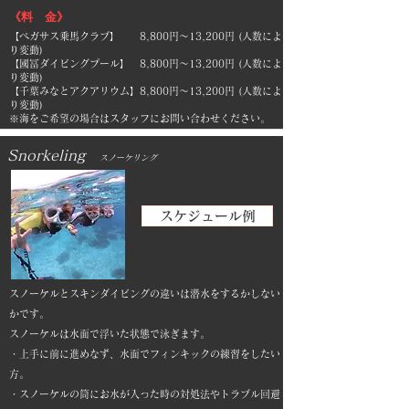
《料 金》
【ペガサス乗馬クラブ】 8,800円～13,200円 (人数によ
り変動)
【國冨ダイビングプール】 8,800円～13,200円 (人数によ
り変動)
​【千葉みなとアクアリウム】8,800円～13,200円 (人数によ
り変動)
​※海をご希望の場合はスタッフにお問い合わせください。
Snorkeling
スノーケリング
スケジュール例
スノーケルとスキンダイビングの違いは潜水をするかしない
かです。
スノーケルは水面で浮いた状態で泳ぎます。
・上手に前に進めなず、水面でフィンキックの練習をしたい
方。
・スノーケルの筒にお水が入った時の対処法やトラブル回避