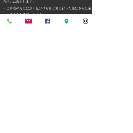
方法もお教えします。
​・ご希望の方には魚の見分け方など海に行った際にさらに楽
しめるようお手伝いします。
《料 金》
【ペガサス乗馬クラブ】 8,800円～13,200円 (人数によ
り変動)
【國冨ダイビングプール】 8,800円～13,200円 (人数によ
り変動)
【千葉みなとアクアリウム】8,800円～13,200円 (人数によ
り変動)
​【海ビーチ】6,600円
ダイビングショップDiveAwardのおすすめポイント
1.
駅から徒歩2分の好立地
電車は新京成「新津田沼」、ＪＲ「津
田沼」の各駅から徒歩2分
車も花輪インターや谷津船橋インター
より10分。
2.
スタッフが全員女性
細やかな気遣いで親切丁寧に対応しま
す。
様々な不安やご要望に寄り添います。