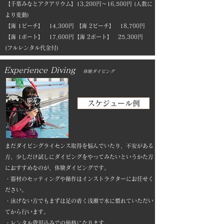
【千葉みなとアクアリウム】13,200円～16,500円 (人数に
より変動)
【海 1ビーチ】 14,300円 【海 2ビーチ】 18,700円
【海 1ボート】 17,600円【海 2ボート】 25,300円
(フルレンタル代金付)
​Experience Diving
体験ダイビング
スケジュール例
まだダイビングライセンス取得を悩んでいたり、不安がある
方、少しだけ試しにダイビングをやってみたいというかた方
におすすめなのが、体験ダイビングです。
・器材のセッティングや操作はインストラクターにお任せく
ださい。
・泳げない方でもまずは足の着く浅瀬で水に慣れていただい
てから行います。
​・レンタル費用込みでの価格になります。