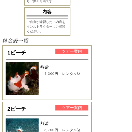
もご参加可能です。
​内容
ご自身が練習したい内容を
インストラクターにご相談
ください。​
​料金表一覧
ツアー案内
1ビーチ
料金
14,300円
レンタル込
ツアー案内
2ビーチ
料金
18,700円
レンタル込