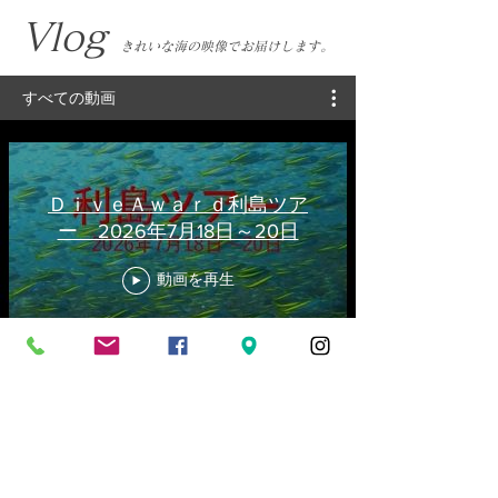
​Vlog
きれいな海の映像でお届けします。
すべての動画
ＤｉｖｅＡｗａｒｄ利島ツア
ー 2026年7月18日～20日
動画を再生
ＤｉｖｅＡｗａｒｄ越中宮崎ツ
アー 2026年7月10日～12日