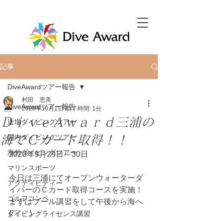
記事
DiveAwardツアー報告
村田 恵美
DiveAwardツアー報告
2020年10月1日
読了時間: 1分
ＤｉｖｅＡｗａｒｄ三浦の
近場ダイビングツアー
海でＣカード取得！！
国内ダイビングツアー
海外ダイビングツアー
2020年9月29日～30日
マリンスポーツ
今日は三浦にてオープンウォーターダ
アクティビティー
イバーのＣカード取得コースを実施！
ゴルフコンペ
まずはプール講習をして午後から海へ
(´▽｀)
ダイビングライセンス講習