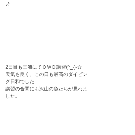
🎶
2日目も三浦にてＯＷＤ講習(^_-)-☆
天気も良く、この日も最高のダイビン
グ日和でした
講習の合間にも沢山の魚たちが見れま
した。