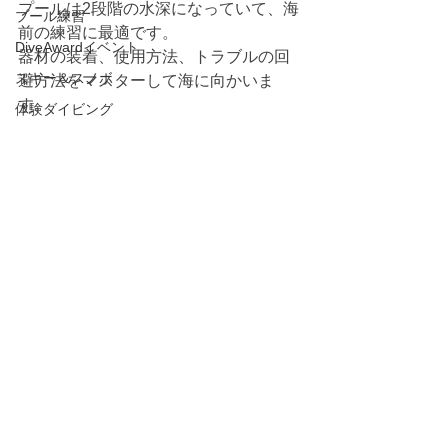
プールは2段階の水深になっていて、海
プール練習
前の練習に最適です。
DiveAwardイベント
器材の装着、使用方法、トラブルの回
スキー＆スノボ
避方法をマスターして海に向かいま
す。
体験ダイビング