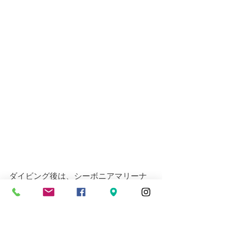
ダイビング後は、シーボニアマリーナ
のレストランでランチして帰って来ま
した！