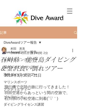
記事
DiveAwardツアー報告
村田 恵美
DiveAwardツアー報告
2019年4月1日
読了時間: 2分
石川県 能登島ダイビング
近場ダイビングツアー
＆金沢食い倒れツアー
国内ダイビングツアー
海外ダイビングツアー
2019年3月30日~31日
マリンスポーツ
飛行機で北陸の旅に行ってきました！
アクティビティー
羽田空港からあっという間の空旅で、
ゴルフコンペ
石川県の小松空港に到着(´▽｀)
ダイビングライセンス講習