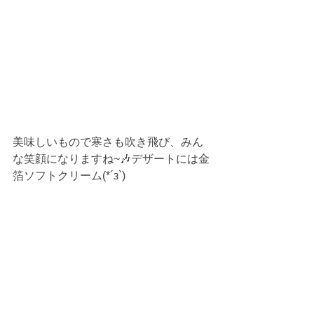
美味しいもので寒さも吹き飛び、みん
な笑顔になりますね~🎶デザートには金
箔ソフトクリーム(*´з`)