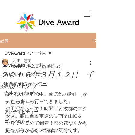
記事
DiveAwardツアー報告
村田 恵美
DiveAwardツアー報告
2016年3月15日
読了時間: 2分
２０１６年３月１２日 千
近場ダイビングツアー
葉勝山ツアー
国内ダイビングツアー
海外ダイビングツアー
ぽかぽか陽気の中、南房総の勝山（か
っちゃま）へ行ってきました。
マリンスポーツ
津田沼から車で１時間半と抜群のアク
アクティビティー
セス。館山自動車道の鋸南富山ICを
ゴルフコンペ
下りて約５分で到着！菜の花なんかも
見ながらかるくドライブ気分です。
ダイビングライセンス講習