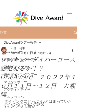
記事
DiveAwardツアー報告
小澤 裕実
DiveAwardツアー報告
2022年10月11日
読了時間: 2分
レスキューダイバーコース
近場ダイビングツアー
認定なるか！？
国内ダイビングツアー
海外ダイビングツアー
DiveAward ２０２２年１
マリンスポーツ
０月１１日～１２日 大瀬
アクティビティー
崎
ゴルフコンペ
ダイビングにどっぷり♪とはまっていた
ダイビングライセンス講習
だいたゲスト様が、