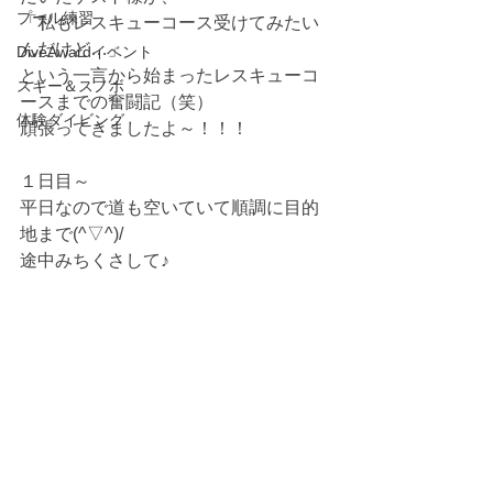
プール練習
「私もレスキューコース受けてみたい
んだけど…」
DiveAwardイベント
という一言から始まったレスキューコ
スキー＆スノボ
ースまでの奮闘記（笑）
体験ダイビング
頑張ってきましたよ～！！！
１日目～
平日なので道も空いていて順調に目的
地まで(^▽^)/
途中みちくさして♪