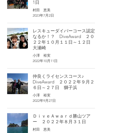
1日
村田 恵美
2023年7月2日
レスキューダイバーコース認定
なるか！？ DiveAward ２０
２２年１０月１１日～１２日
大瀬崎
小澤 裕実
2022年10月11日
仲良くライセンスコース♪
DiveAward ２０２２年９月２
６日～２７日 獅子浜
小澤 裕実
2022年9月27日
ＤｉｖｅＡｗａｒｄ勝山ツア
ー ２０２２年８月３１日
村田 恵美