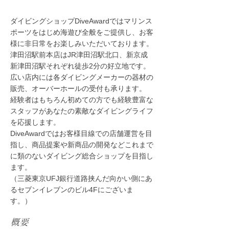
ダイビングショップDiveAwardではマリンス
ポーツをはじめ海遊び全般をご提供し、お客
様に非日常をお楽しみいただいております。
津田沼駅前本店はJR津田沼駅北口、新京成
新津田沼駅それぞれ徒歩2分の好立地です。
広い店内には各ダイビングメーカーの器材の
販売、オーバーホールの受付も承ります。
経験者はもちろん初めての方でも経験豊富な
スタッフがあなたの素敵なダイビングライフ
を応援します。
DiveAwardではお客様目線での店舗運営を目
指し、商品提案や新商品の開発などこれまで
に類のないダイビング総合ショップを目指し
ます。
（三菱東京UFJ銀行道路挟んだ向かい側にあ
るセブンイレブンのビル4Fにございま
す。）
概要