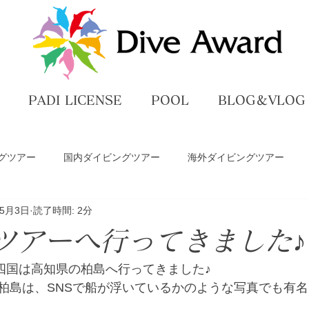
PADI LICENSE
POOL
BLOG＆VLOG
グツアー
国内ダイビングツアー
海外ダイビングツアー
年5月3日
読了時間: 2分
ペ
ダイビングライセンス講習
プール練習
DiveAwar
ツアーへ行ってきました♪
グ
四国は高知県の柏島へ行ってきました♪
柏島は、SNSで船が浮いているかのような写真でも有