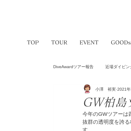
TOP
TOUR
EVENT
GOODs
DiveAwardツアー報告
近場ダイビン
小澤 裕実
2021
アクティビティー
ゴルフコン
GW柏島
スキー＆スノボ
体験ダイビン
今年のGWツアーは
抜群の透明度を誇る
す。