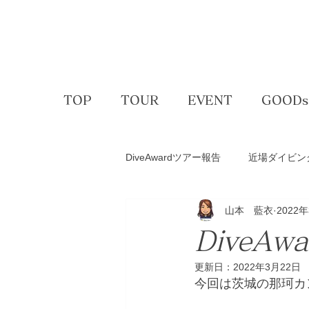
TOP
TOUR
EVENT
GOODs
DiveAwardツアー報告
近場ダイビン
山本 藍衣
2022
アクティビティー
ゴルフコン
DiveA
更新日：
2022年3月22日
スキー＆スノボ
体験ダイビン
今回は茨城の那珂カ