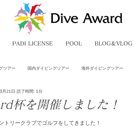
PADI LICENSE
POOL
BLOG＆VLOG
グツアー
国内ダイビングツアー
海外ダイビングツアー
年3月21日
読了時間: 1分
ペ
ダイビングライセンス講習
プール練習
DiveAwar
ward杯を開催しました！
グ
ントリークラブでゴルフをしてきました！