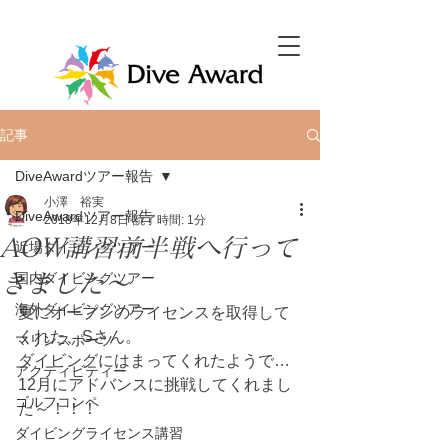
記事
DiveAwardツアー報告
小澤 裕実
DiveAwardツアー報告
2018年12月8日
読了時間: 1分
AOW講習前半戦へ行って
近場ダイビングツアー
きました～
国内ダイビングツアー
海外ダイビングツアー
夏にオープンのライセンスを取得して
くれた、Sさん。
マリンスポーツ
ダイビングにはまってくれたようで…
アクティビティー
12月にアドバンスに挑戦してくれまし
ゴルフコンペ
た～！！！
ダイビングライセンス講習