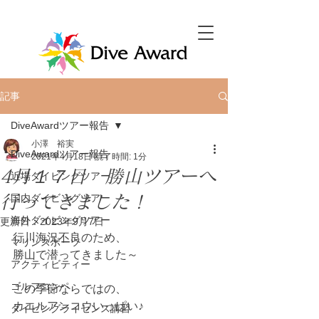
記事
DiveAwardツアー報告
小澤 裕実
DiveAwardツアー報告
2021年4月18日
読了時間: 1分
4月１７日 勝山ツアーへ
近場ダイビングツアー
行ってきました！
国内ダイビングツアー
海外ダイビングツアー
更新日：
2023年9月7日
行川海況不良のため、
マリンスポーツ
勝山で潜ってきました～
アクティビティー
ゴルフコンペ
この季節ならではの、
カエルアンコウいっぱい♪
ダイビングライセンス講習