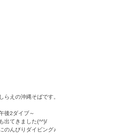
しらえの沖縄そばです。
午後2ダイブ～
出てきました(^^)/
にのんびりダイビング♪