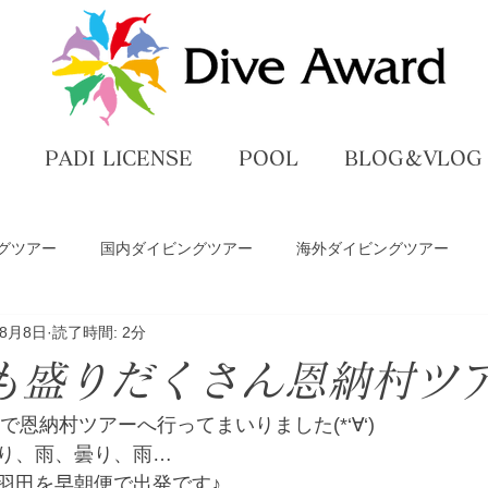
PADI LICENSE
POOL
BLOG＆VLOG
グツアー
国内ダイビングツアー
海外ダイビングツアー
年8月8日
読了時間: 2分
ペ
ダイビングライセンス講習
プール練習
DiveAwar
も盛りだくさん恩納村ツ
グ
で恩納村ツアーへ行ってまいりました(*‘∀‘)
り、雨、曇り、雨…
羽田を早朝便で出発です♪