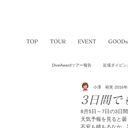
TOP
TOUR
EVENT
GOODs
DiveAwardツアー報告
近場ダイビン
小澤 裕実
2016
アクティビティー
ゴルフコン
3日間で
スキー＆スノボ
体験ダイビン
8月5日～7日の3日間
天気予報を見ると曇
不安も積もるなか、