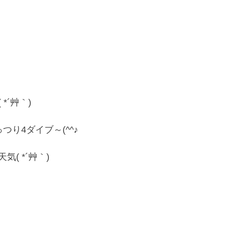
*´艸｀)
つり4ダイブ～(^^♪
( *´艸｀)