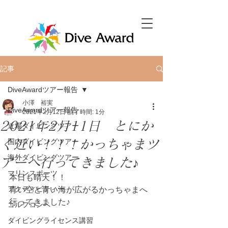
記事
DiveAwardツアー報告
小澤 裕実
DiveAwardツアー報告
2021年2月12日
読了時間: 1分
2021年2月11日 とにか
近場ダイビングツアー
く近い！！！かっちゃまツ
国内ダイビングツアー
海外ダイビングツアー
アーへ行ってきました♪
マリンスポーツ
本日も晴天！！
アクティビティー
青い空と青い海が広がるかっちゃまへ
行ってきました♪
ゴルフコンペ
ダイビングライセンス講習