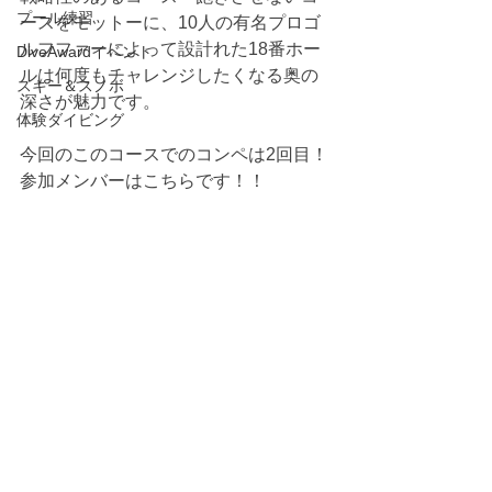
プール練習
ースをモットーに、10人の有名プロゴ
ルフファーによって設計れた18番ホー
DiveAwardイベント
ルは何度もチャレンジしたくなる奥の
スキー＆スノボ
深さが魅力です。
体験ダイビング
今回のこのコースでのコンペは2回目！
参加メンバーはこちらです！！