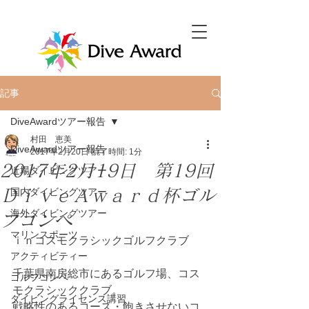
記事
DiveAwardツアー報告
村田 恵美
DiveAwardツアー報告
2017年2月20日
読了時間: 1分
2017年2月19日 第19回
近場ダイビングツアー
ＤｉｖｅＡｗａｒｄ杯ゴル
国内ダイビングツアー
海外ダイビングツアー
フコンペ
マリンスポーツ
ｉｎコスモクラシックゴルフクラブ
アクティビティー
千葉県南房総市にあるゴルフ場、コス
ゴルフコンペ
モクラシッククラブ。
ダイビングライセンス講習
戦略性のあるコース・飽きさせないコ