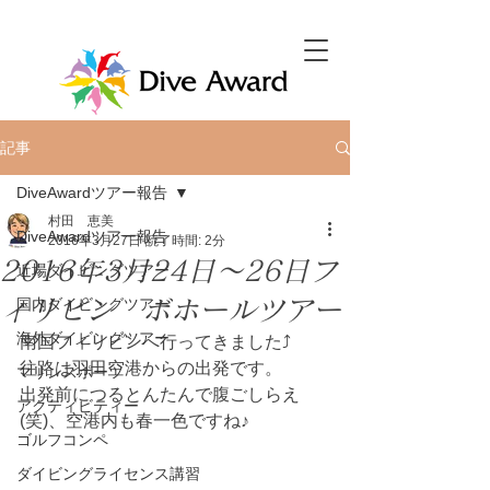
記事
DiveAwardツアー報告
村田 恵美
DiveAwardツアー報告
2016年3月27日
読了時間: 2分
2016年3月24日～26日フ
近場ダイビングツアー
ィリピン ボホールツアー
国内ダイビングツアー
海外ダイビングツアー
南国フィリピンへ行ってきました⤴
往路は羽田空港からの出発です。
マリンスポーツ
出発前につるとんたんで腹ごしらえ
アクティビティー
(笑)、空港内も春一色ですね♪
ゴルフコンペ
ダイビングライセンス講習