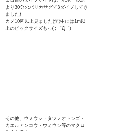
２日目のダイフサイトは、ボホール島
より30分のバリカサグで3ダイブしてき
ました
❗
カメ10匹以上見ました(笑)中には1m以
上のビックサイズもっ( ; ゜Д゜)
その他、ウミウシ・タツノオトシゴ・
カエルアンコウ・ウミウシ等のマクロ