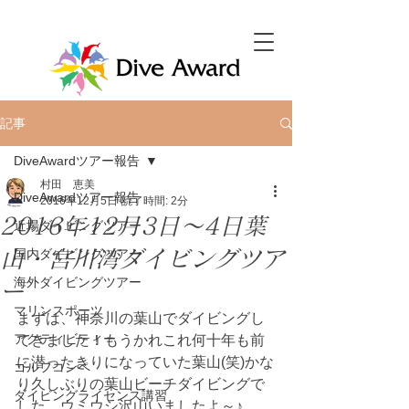
記事
DiveAwardツアー報告
村田 恵美
DiveAwardツアー報告
2016年12月5日
読了時間: 2分
2016年12月3日～4日葉
近場ダイビングツアー
山・宮川湾ダイビングツア
国内ダイビングツアー
海外ダイビングツアー
ー
マリンスポーツ
まずは、神奈川の葉山でダイビングし
アクティビティー
てきました！もうかれこれ何十年も前
に潜ったきりになっていた葉山(笑)かな
ゴルフコンペ
り久しぶりの葉山ビーチダイビングで
ダイビングライセンス講習
した。ウミウシ沢山いましたよ～♪