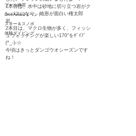
プール練習
1本目は、水中は砂地に切り立つ岩がク
レパスになり、地形が面白い権太郎
DiveAwardイベント
岩。
スキー＆スノボ
2本目は、マクロ生物が多く、フィッシ
体験ダイビング
ュウォッチングが楽しい170°をﾀﾞｲﾌﾞ
(^_-)-☆
今頃はきっとダンゴウオシーズンです
ね！