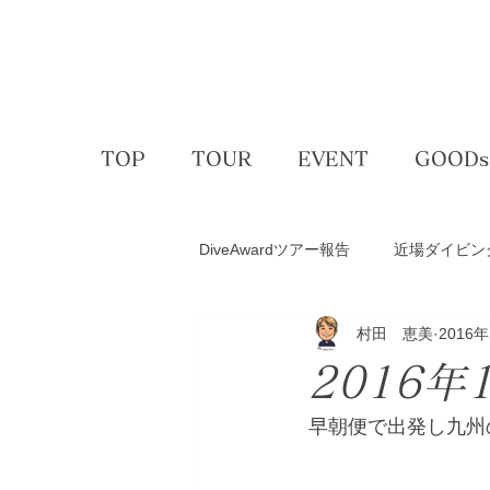
TOP
TOUR
EVENT
GOODs
DiveAwardツアー報告
近場ダイビン
村田 恵美
2016
アクティビティー
ゴルフコン
2016
スキー＆スノボ
体験ダイビン
早朝便で出発し九州