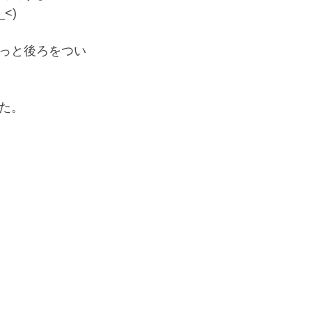
<)
っと後ろをつい
た。