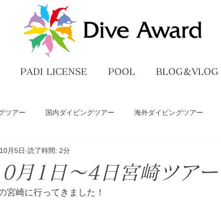
PADI LICENSE
POOL
BLOG＆VLOG
グツアー
国内ダイビングツアー
海外ダイビングツアー
年10月5日
読了時間: 2分
ペ
ダイビングライセンス講習
プール練習
DiveAwar
年10月1日～4日宮崎ツアー
グ
の宮崎に行ってきました！