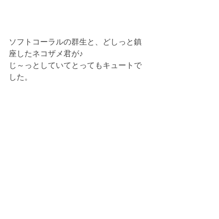
ソフトコーラルの群生と、どしっと鎮
座したネコザメ君が♪
じ～っとしていてとってもキュートで
した。