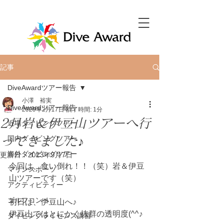
記事
DiveAwardツアー報告
小澤 裕実
DiveAwardツアー報告
2020年2月17日
読了時間: 1分
2月岩＆伊豆山ツアーへ行
近場ダイビングツアー
ってきました♪
国内ダイビングツアー
海外ダイビングツアー
更新日：
2023年9月7日
今回は、食い倒れ！！（笑）岩＆伊豆
マリンスポーツ
山ツアーです（笑）
アクティビティー
ゴルフコンペ
初日は、伊豆山へ♪
伊豆山ではとにかく抜群の透明度(^^♪
ダイビングライセンス講習