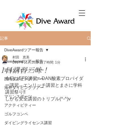
記事
DiveAwardツアー報告
村田 恵美
DiveAwardツアー報告
2017年11月16日
読了時間: 1分
1日講習三昧！
近場ダイビングツアー
今日はEFR講習→DAN酸素プロバイダ
国内ダイビングツアー
ー講習→エンリッチ講習とまさに学科
海外ダイビングツアー
講習祭り‼️
マリンスポーツ
しかも安全講習のトリプル(^-^)v
アクティビティー
ゴルフコンペ
ダイビングライセンス講習