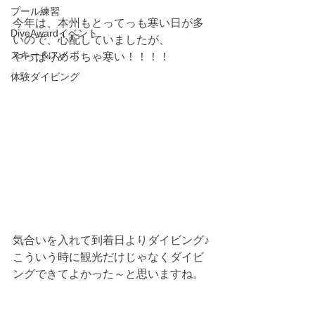
プール練習
今年は、本州もとってっも寒い日が多
DiveAwardイベント
いので、心配していましたが、
スキー＆スノボ
やっぱりめっちゃ寒い！！！！
体験ダイビング
気合いを入れて到着日よりダイビング♪
こういう時に観光だけじゃなくダイビ
ングできてよかった～と思いますね。