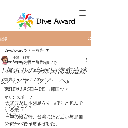
記事
DiveAwardツアー報告
小澤 裕実
DiveAwardツアー報告
2018年2月7日
読了時間: 2分
1年ぶりの与那国海底遺跡
近場ダイビングツアー
&ハンマーツアーへ♪
国内ダイビングツアー
海外ダイビングツアー
2018年2月3日～6日与那国ツアー
マリンスポーツ
大寒波が日本列島をすっぽりと包んで
アクティビティー
いる最中…
ゴルフコンペ
日本の最西端、台湾にほど近い与那国
ツアーへ行ってきました。
ダイビングライセンス講習