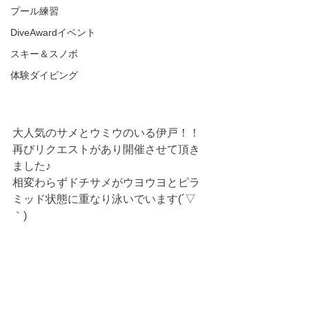
プール練習
DiveAwardイベント
スキー＆スノボ
体験ダイビング
大人気のサメとウミウのいる伊戸！！
再びリクエストがあり開催させて頂き
ました♪
相変わらずドチサメがウヨウヨとピラ
ミッド状態に重なり泳いでいます(´▽
｀)