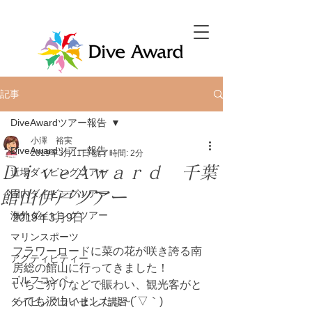
記事
DiveAwardツアー報告
小澤 裕実
DiveAwardツアー報告
2019年3月11日
読了時間: 2分
ＤｉｖｅＡｗａｒｄ 千葉
近場ダイビングツアー
館山伊戸ツアー
国内ダイビングツアー
海外ダイビングツアー
2019年3月9日
マリンスポーツ
フラワーロードに菜の花が咲き誇る南
アクティビティー
房総の館山に行ってきました！
ゴルフコンペ
いちご狩りなどで賑わい、観光客がと
っても沢山いましたよ~(´▽｀)
ダイビングライセンス講習