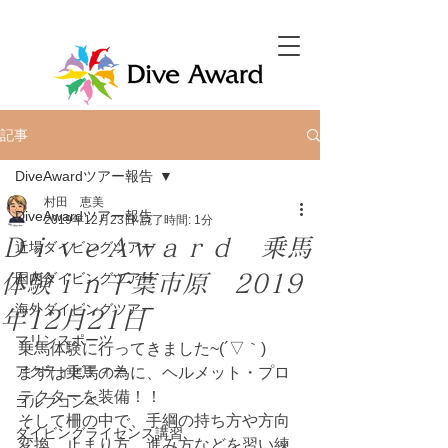
記事
DiveAwardツアー報告
村田 恵美
DiveAwardツアー報告
2019年12月23日
読了時間: 1分
ＤｉｖｅＡｗａｒｄ 乗馬
近場ダイビングツアー
体験ｉｎ千葉市原 2019
国内ダイビングツアー
海外ダイビングツアー
年12月21日
マリンスポーツ
乗馬体験に行ってきました~(´▽｀)
アクティビティー
まずは乗馬の為に、ヘルメット・プロ
テクターを装備！！
ゴルフコンペ
そして柵の中で、手綱の持ち方や方向
ダイビングライセンス講習
変換、止まり方、進み方などを習い練