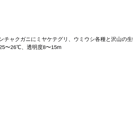
ンチャクガニにミヤケテグリ、ウミウシ各種と沢山の生
5〜26℃、透明度8〜15m