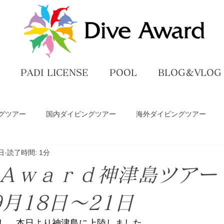
PADI LICENSE
POOL
BLOG＆VLOG
グツアー
国内ダイビングツアー
海外ダイビングツアー
日
読了時間: 1分
ペ
ダイビングライセンス講習
プール練習
DiveAwar
ｅＡｗａｒｄ神津島ツア
グ
9月18日～21日
し、本日より神津島に上陸しました