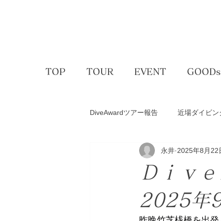
TOP
TOUR
EVENT
GOODs
DiveAwardツアー報告
近場ダイビン
永井
2025年8月22
アクティビティー
ゴルフコン
Ｄｉｖ
スキー＆スノボ
体験ダイビン
2025年
昨晩竹芝桟橋を出発