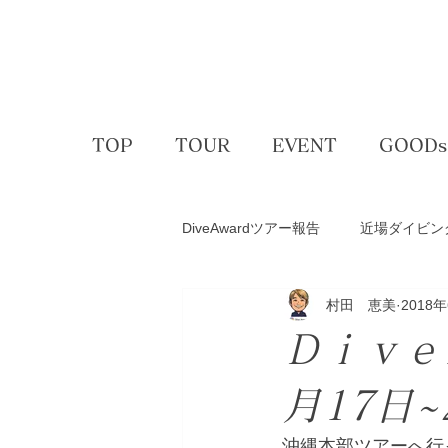
TOP
TOUR
EVENT
GOODs
DiveAwardツアー報告
近場ダイビン
村田 恵美
2018
アクティビティー
ゴルフコン
Ｄｉｖｅ
スキー＆スノボ
体験ダイビン
月17日~
沖縄本部ツアーへ行