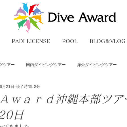
PADI LICENSE
POOL
BLOG＆VLOG
グツアー
国内ダイビングツアー
海外ダイビングツアー
年6月21日
読了時間: 2分
ペ
ダイビングライセンス講習
プール練習
DiveAwar
Ａｗａｒｄ沖縄本部ツア
グ
20日
ってきました。