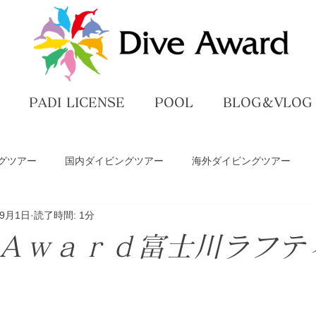
PADI LICENSE
POOL
BLOG＆VLOG
グツアー
国内ダイビングツアー
海外ダイビングツアー
年9月1日
読了時間: 1分
ペ
ダイビングライセンス講習
プール練習
DiveAwar
Ａｗａｒｄ富士川ラフテ
グ