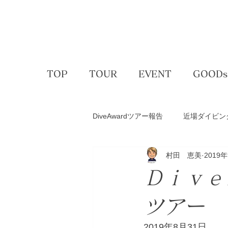
TOP
TOUR
EVENT
GOODs
DiveAwardツアー報告
近場ダイビン
村田 恵美
2019
アクティビティー
ゴルフコン
Ｄｉｖｅ
スキー＆スノボ
体験ダイビン
ツアー
2019年8月31日