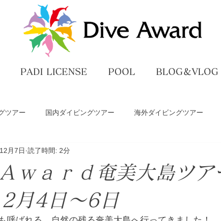
PADI LICENSE
POOL
BLOG＆VLOG
グツアー
国内ダイビングツアー
海外ダイビングツアー
年12月7日
読了時間: 2分
ペ
ダイビングライセンス講習
プール練習
DiveAwar
ｅＡｗａｒｄ奄美大島ツ
グ
12月4日～6日
も呼ばれる、自然の残る奄美大島へ行ってきました！