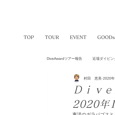
TOP
TOUR
EVENT
GOODs
DiveAwardツアー報告
近場ダイビン
村田 恵美
2020
アクティビティー
ゴルフコン
Ｄｉｖ
スキー＆スノボ
体験ダイビン
2020年
東洋のガラパゴスと