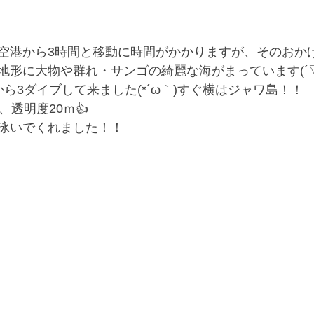
空港から3時間と移動に時間がかかりますが、そのおか
地形に大物や群れ・サンゴの綺麗な海がまっています(´▽
ら3ダイブして来ました(*´ω｀)すぐ横はジャワ島！！
、透明度20ｍ👍
泳いでくれました！！