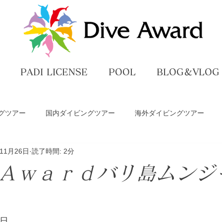
PADI LICENSE
POOL
BLOG＆VLOG
グツアー
国内ダイビングツアー
海外ダイビングツアー
年11月26日
読了時間: 2分
ペ
ダイビングライセンス講習
プール練習
DiveAwar
Ａｗａｒｄバリ島ムンジ
グ
ー
5日