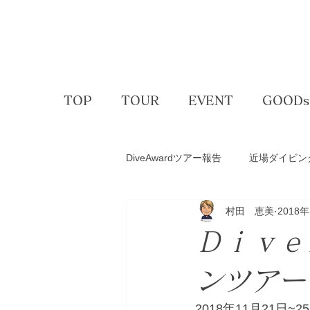
TOP
TOUR
EVENT
GOODs
DiveAwardツアー報告
近場ダイビン
村田 恵美
2018
アクティビティー
ゴルフコン
Ｄｉｖｅ
スキー＆スノボ
体験ダイビン
ンツア
2018年11月21日~2