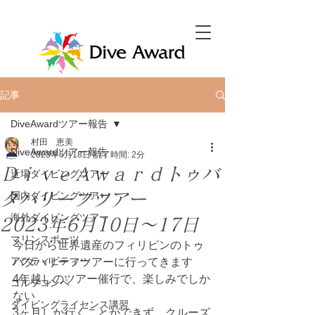
記事
DiveAwardツアー報告
村田 恵美
DiveAwardツアー報告
2023年6月18日
読了時間: 2分
ＤｉｖｅＡｗａｒｄトゥバ
近場ダイビングツアー
タハリーフツアー
国内ダイビングツアー
海外ダイビングツアー
2023年6月10日～17日
マリンスポーツ
今日から世界遺産のフィリピンのトゥ
アクティビティー
バタハリーフツアーに行ってきます
4年越しのツアー催行で、楽しみでしか
ゴルフコンペ
ない
ダイビングライセンス講習
3ヶ月しか行くことができず、クルーズ