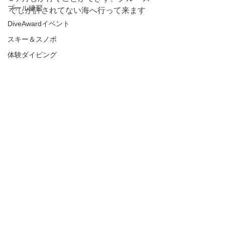
プール練習
でしか許されてない海へ行って来ます
DiveAwardイベント
スキー＆スノボ
体験ダイビング