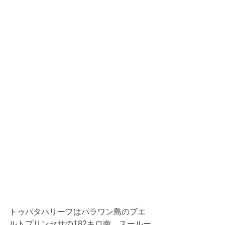
トゥバタハリーフはパラワン島のブエ
ルトプリンセサの182キロ南、スールー