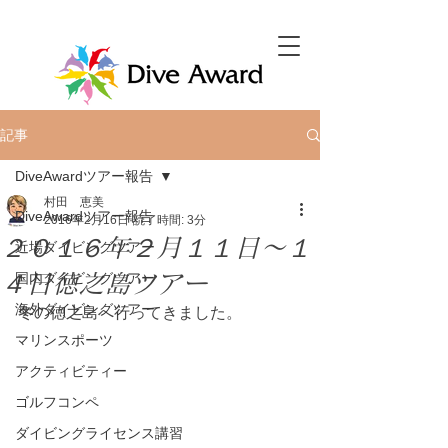
記事
DiveAwardツアー報告
村田 恵美
DiveAwardツアー報告
2016年2月16日
読了時間: 3分
２０１６年２月１１日～１
近場ダイビングツアー
４日徳之島ツアー
国内ダイビングツアー
海外ダイビングツアー
冬の徳之島へ行ってきました。
マリンスポーツ
アクティビティー
ゴルフコンペ
ダイビングライセンス講習