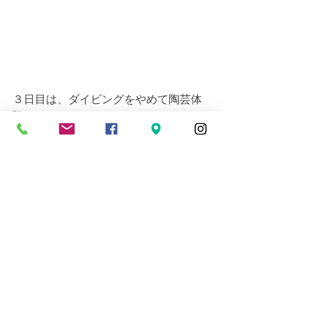
３日目は、ダイビングをやめて陶芸体
験をするメンバーさんもいましたよ！
お茶碗やぐい飲みカップを作ったそう
で、次は土鍋を作ると張り切っていた
程、楽しかったようです。