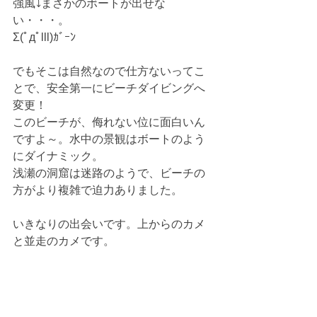
強風⤵まさかのボートが出せな
い・・・。
Σ(ﾟдﾟlll)ｶﾞｰﾝ
でもそこは自然なので仕方ないってこ
とで、安全第一にビーチダイビングへ
変更！
このビーチが、侮れない位に面白いん
ですよ～。水中の景観はボートのよう
にダイナミック。
浅瀬の洞窟は迷路のようで、ビーチの
方がより複雑で迫力ありました。
いきなりの出会いです。上からのカメ
と並走のカメです。