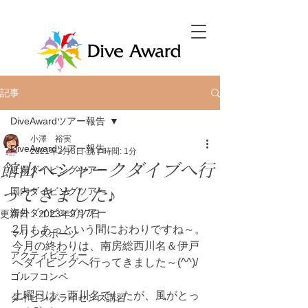
記事
DiveAwardツアー報告
小澤 裕実
DiveAwardツアー報告
2021年2月8日
読了時間: 1分
館山へシャークダイブへ行
近場ダイビングツアー
ってきました♪
国内ダイビングツアー
海外ダイビングツアー
更新日：
2023年9月7日
2月もあっという間におわりですね～。
マリンスポーツ
今月の終わりは、南房総西川名＆伊戸
アクティビティー
へダイビングへ行ってきました～(^^)/
ゴルフコンペ
土曜日は、西川名でしたが、風がとっ
ダイビングライセンス講習