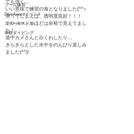
ても強く…
プール練習
いい意味で練習の海となりました(^^♪
DiveAwardイベント
潜ってしまえば、透明度良好！！！
２０メートルほどは余裕で見えてまし
スキー＆スノボ
た！
体験ダイビング
途中カメさんと出くわしたり…
きらきらとした水中をのんびり楽しみ
ました(^^)/