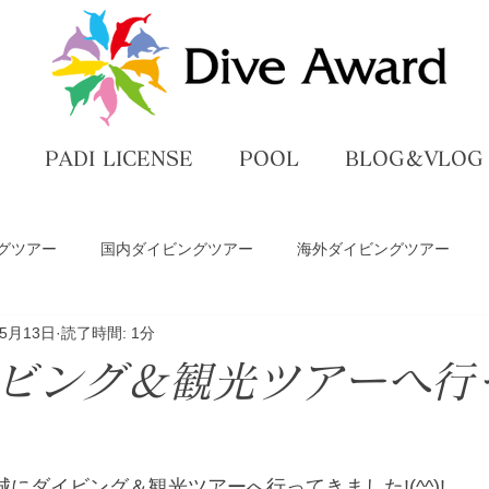
PADI LICENSE
POOL
BLOG＆VLOG
グツアー
国内ダイビングツアー
海外ダイビングツアー
年5月13日
読了時間: 1分
ペ
ダイビングライセンス講習
プール練習
DiveAwar
ビング＆観光ツアーへ行
グ
茨城にダイビング＆観光ツアーへ行ってきました!(^^)!