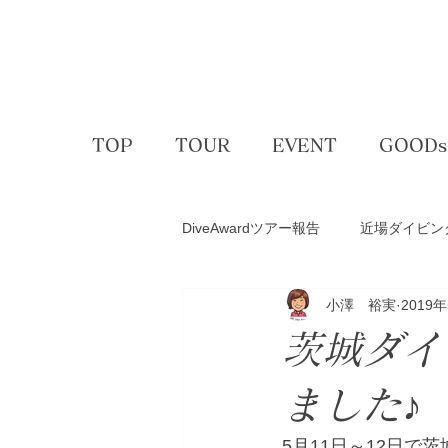
TOP
TOUR
EVENT
GOODs
DiveAwardツアー報告
近場ダイビン
小澤 裕実
2019
アクティビティー
ゴルフコン
茨城ダイ
スキー＆スノボ
体験ダイビン
ました♪
5月11日～12日で