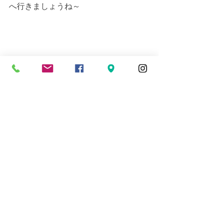
へ行きましょうね～
今回の宿泊先は阿嘉島のスマイルさ
ん。
名前スマイルの通り奥様も旦那さんも