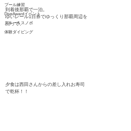
プール練習
到着後那覇で一泊。
DiveAwardイベント
ゆいレール1日券でゆっくり那覇周辺を
スキー＆スノボ
回って、
体験ダイビング
夕食は西田さんからの差し入れお寿司
で乾杯！！