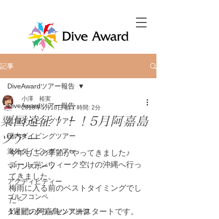
記事
DiveAwardツアー報告
小澤 裕実
DiveAwardツアー報告
2018年5月18日
読了時間: 2分
粟国遠征！！！5月阿嘉島
近場ダイビングツアー
ツアー
国内ダイビングツアー
海外ダイビングツアー
今年もこの季節がやってきました♪
ゴールデンウィーク空けの沖縄へ行っ
マリンスポーツ
てきました。
アクティビティー
梅雨に入る前のベストタイミングでし
ゴルフコンペ
た～
1週間の阿嘉島ツアースタートです。
ダイビングライセンス講習