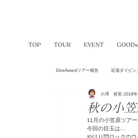
TOP
TOUR
EVENT
GOODs
DiveAwardツアー報告
近場ダイビン
小澤 裕実
2018
アクティビティー
ゴルフコン
秋の小笠
スキー＆スノボ
体験ダイビン
11月の小笠原ツアー
今回の目玉は…
やはり閂ロックのウシ