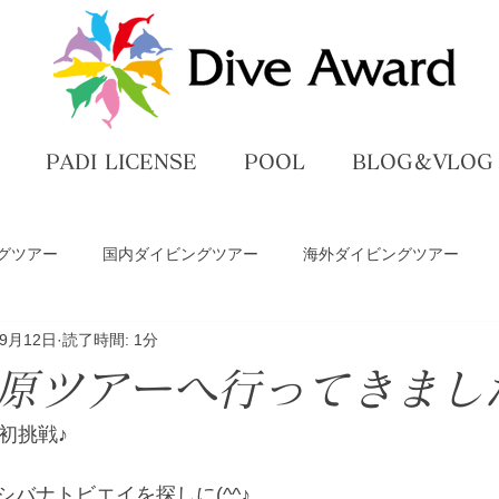
PADI LICENSE
POOL
BLOG＆VLOG
グツアー
国内ダイビングツアー
海外ダイビングツアー
年9月12日
読了時間: 1分
ペ
ダイビングライセンス講習
プール練習
DiveAwar
原ツアーへ行ってきまし
グ
初挑戦♪
バナトビエイを探しに(^^♪