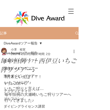
記事
DiveAwardツアー報告
小澤 裕実
DiveAwardツアー報告
2017年3月28日
読了時間: 2分
毎年恒例！！西伊豆いちご
近場ダイビングツアー
狩りツアー♪
国内ダイビングツアー
海外ダイビングツアー
3月末といえば！！！
いちごがり(^^♪
マリンスポーツ
いちご狩りと言えば…
アクティビティー
毎年恒例の大瀬崎いちご狩りツアーへ
ゴルフコンペ
行ってきました♪
ダイビングライセンス講習