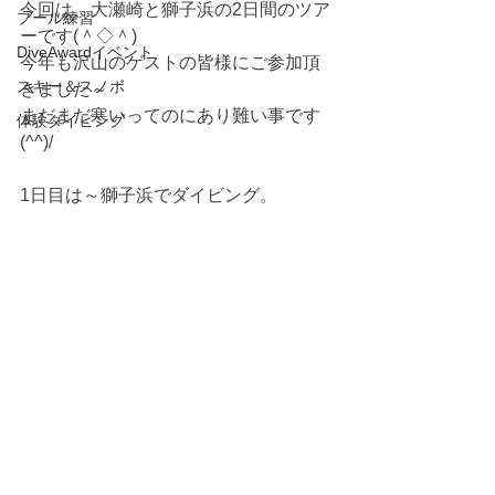
今回は、大瀬崎と獅子浜の2日間のツア
プール練習
ーです(＾◇＾)
DiveAwardイベント
今年も沢山のゲストの皆様にご参加頂
スキー＆スノボ
きました～
まだまだ寒いってのにあり難い事です
体験ダイビング
(^^)/
1日目は～獅子浜でダイビング。