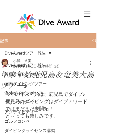
記事
DiveAwardツアー報告
小澤 裕実
DiveAwardツアー報告
2018年1月1日
読了時間: 2分
年末年始鹿児島＆奄美大島
近場ダイビングツアー
ツアー♪
国内ダイビングツアー
海外ダイビングツアー
今年の年末年始は、鹿児島でダイブ♪
鹿児島のダイビングはダイブアワード
マリンスポーツ
ではまだまだ未開拓！！
アクティビティー
と～っても楽しみです。
ゴルフコンペ
ダイビングライセンス講習