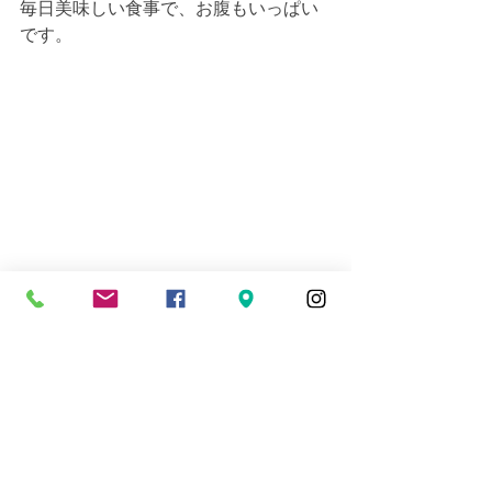
毎日美味しい食事で、お腹もいっぱい
です。
最終日は、鹿児島へ戻り、霧島神宮へ
初もうでへ♪