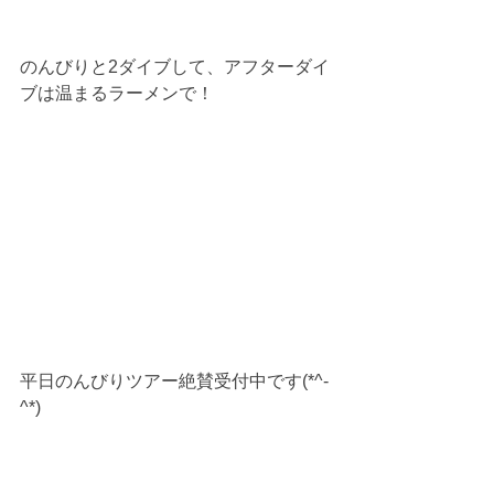
のんびりと2ダイブして、アフターダイ
ブは温まるラーメンで！
平日のんびりツアー絶賛受付中です(*^-
^*)