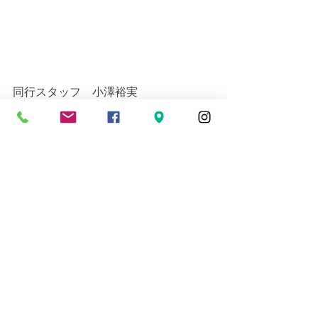
同行スタッフ　小澤裕実
近場ダイビングツアー
すべて表示
最新記事