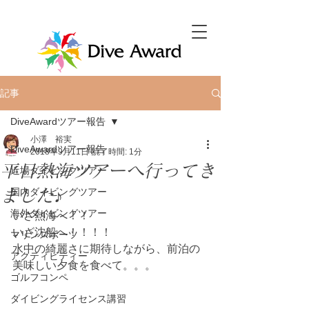
記事
DiveAwardツアー報告
小澤 裕実
DiveAwardツアー報告
2018年9月11日
読了時間: 1分
平日熱海ツアーへ行ってき
近場ダイビングツアー
ました♪
国内ダイビングツアー
海外ダイビングツアー
いざ熱海へ！！
いざ沈船へ！！！！
マリンスポーツ
水中の綺麗さに期待しながら、前泊の
アクティビティー
美味しい夕食を食べて。。。
ゴルフコンペ
ダイビングライセンス講習