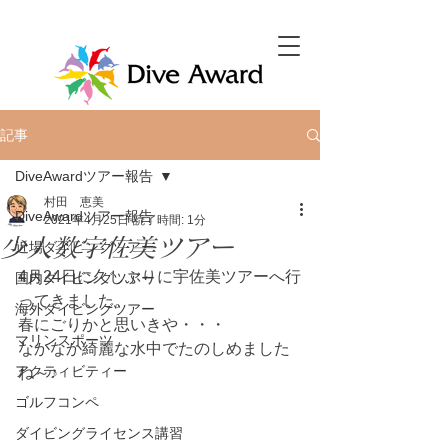
記事
DiveAwardツアー報告
村田 恵美
DiveAwardツアー報告
2021年4月25日
読了時間: 1分
少人数宇佐美ツアー
近場ダイビングツアー
4月24日に久しぶりに宇佐美ツアーへ行
国内ダイビングツアー
ってきました。
海外ダイビングツアー
春にごりかと思いきや・・・
マリンスポーツ
なかなか綺麗な水中でたのしめました
アクティビティー
ね～♪
ゴルフコンペ
ダイビングライセンス講習