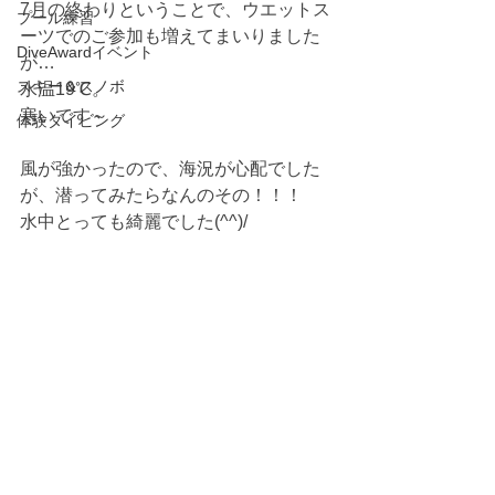
7月の終わりということで、ウエットス
プール練習
ーツでのご参加も増えてまいりました
DiveAwardイベント
が…
スキー＆スノボ
水温19℃。
寒いです～
体験ダイビング
風が強かったので、海況が心配でした
が、潜ってみたらなんのその！！！
水中とっても綺麗でした(^^)/