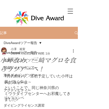
記事
DiveAwardツアー報告
小澤 裕実
DiveAwardツアー報告
2020年7月28日
読了時間: 1分
小坪改め、三崎マグロを食
近場ダイビングツアー
らうツアーへ！
国内ダイビングツアー
海外ダイビングツアー
7月の終わり、当初予定していた小坪は
風が強く中止～
マリンスポーツ
ということで、同じ神奈川県の
アクティビティー
ミウラダイブセンターへお邪魔してき
ゴルフコンペ
ました♪
ダイビングライセンス講習