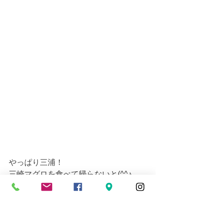
やっぱり三浦！
三崎マグロを食べて帰らないと(^^♪
まぐろ、しらすと堪能してきましたよ
～！！！