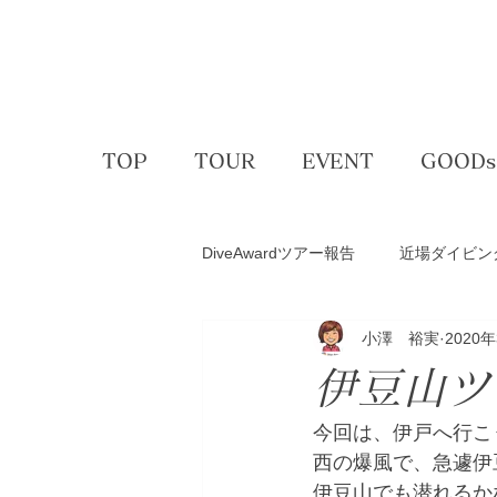
TOP
TOUR
EVENT
GOODs
DiveAwardツアー報告
近場ダイビン
小澤 裕実
2020
アクティビティー
ゴルフコン
伊豆山ツ
スキー＆スノボ
体験ダイビン
今回は、伊戸へ行こ
西の爆風で、急遽伊豆
伊豆山でも潜れるか