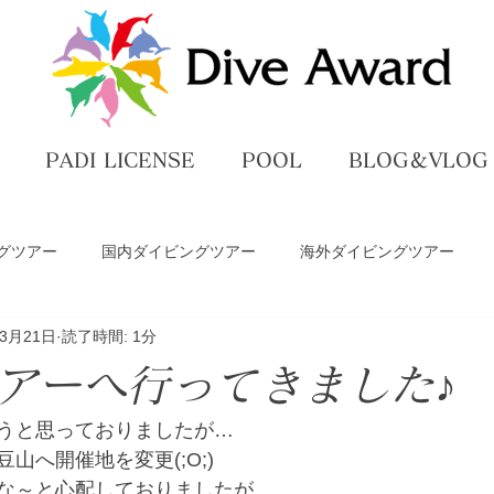
PADI LICENSE
POOL
BLOG＆VLOG
グツアー
国内ダイビングツアー
海外ダイビングツアー
年3月21日
読了時間: 1分
ペ
ダイビングライセンス講習
プール練習
DiveAwar
アーへ行ってきました♪
グ
うと思っておりましたが…
山へ開催地を変更(;O;)
な～と心配しておりましたが、