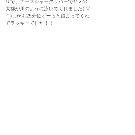
りで、ナースシャークリバーでサメの
大群が川のように泳いでくれました(´▽
｀)しかも25分位ずーっと留まってくれ
てラッキーでした！！