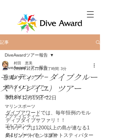
記事
DiveAwardツアー報告
村田 恵美
DiveAwardツアー報告
2018年12月23日
読了時間: 3分
モルディブ ダイブクルー
近場ダイビングツアー
ズ（ソレイユ）ツアー
国内ダイビングツアー
海外ダイビングツアー
2018年12月15日~22日
マリンスポーツ
ダイブアワードでは、毎年恒例のモル
アクティビティー
ディブダイブサファリ！！
ゴルフコンペ
モルディブは1200以上の島が連なる1
島1リゾートで、リゾートスティパター
ダイビングライセンス講習