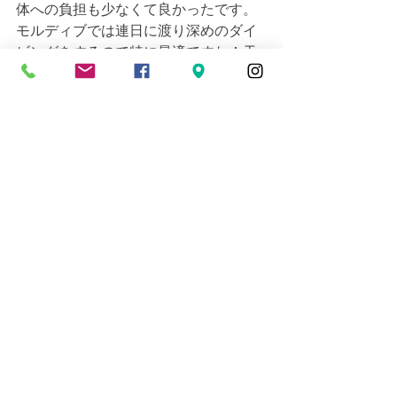
体への負担も少なくて良かったです。
モルディブでは連日に渡り深めのダイ
ビングをするので特に最適ですね！天
気晴れ、気温30℃、水温28℃、透明度
１５ｍ~２５ｍ。