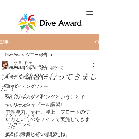
記事
DiveAwardツアー報告
小澤 裕実
DiveAwardツアー報告
2020年1月18日
読了時間: 1分
プール練習に行ってきまし
近場ダイビングツアー
た！
国内ダイビングツアー
海外ダイビングツアー
久しぶりのダイビングということで、
リフレッシュプール講習♪
マリンスポーツ
中性浮力、潜行、浮上、フロートの使
アクティビティー
い方というのをメインで実施してきま
ゴルフコンペ
した。
真剣に練習していましたね。
ダイビングライセンス講習