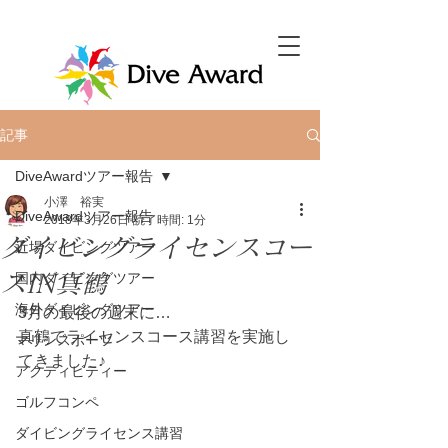
記事
DiveAwardツアー報告
小澤 裕実
DiveAwardツアー報告
2018年3月26日
読了時間: 1分
ダイビングライセンスコー
近場ダイビングツアー
スIN真鶴
国内ダイビングツアー
海外ダイビングツアー
3月の最後の週末に…
真鶴でライセンスコース講習を実施し
マリンスポーツ
てきました♪
アクティビティー
ゴルフコンペ
ダイビングライセンス講習