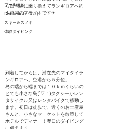
プール練習
ら国内線に乗り換えてランギロアへ約
１時間のフライトです✈
DiveAwardイベント
スキー＆スノボ
体験ダイビング
到着してからは、滞在先のマイタイラ
ンギロアへ。空港から５分位。
島の端から端までは１０ｋｍくらいの
とても小さな島(´▽｀)タクシーかレン
タサイクル又はレンタバイクで移動し
ます。初日は徒歩で、近くのお土産屋
さんと、小さなマーケットを散策して
ホテルでディナー！翌日のダイビング
に備えます。