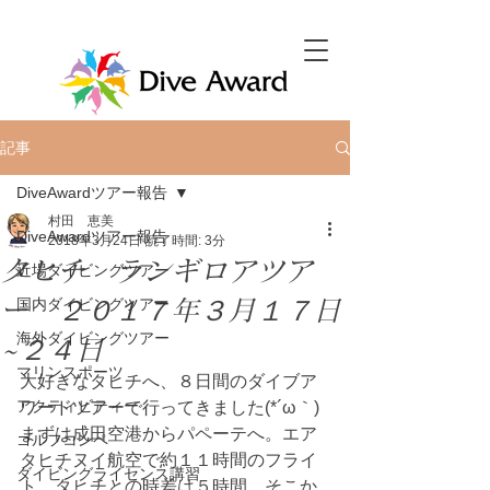
記事
DiveAwardツアー報告
村田 恵美
DiveAwardツアー報告
2018年3月24日
読了時間: 3分
タヒチ ランギロアツア
近場ダイビングツアー
ー ２０１７年３月１７日
国内ダイビングツアー
海外ダイビングツアー
~２４日
マリンスポーツ
大好きなタヒチへ、８日間のダイブア
アクティビティー
ワードツアーで行ってきました(*´ω｀)
まずは成田空港からパペーテへ。エア
ゴルフコンペ
タヒチヌイ航空で約１１時間のフライ
ダイビングライセンス講習
ト。タヒチとの時差は５時間。そこか