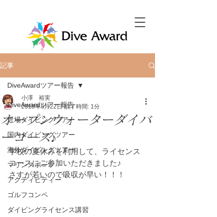
記事
DiveAwardツアー報告
小澤 裕実
DiveAwardツアー報告
2018年8月22日
読了時間: 1分
オープンウォーターダイバ
近場ダイビングツアー
ーコース♪
国内ダイビングツアー
海外ダイビングツアー
学校の夏休みを利用して、ライセンス
コースにご参加いただきました♪
マリンスポーツ
さすが若いので吸収が早い！！！
アクティビティー
ゴルフコンペ
ダイビングライセンス講習