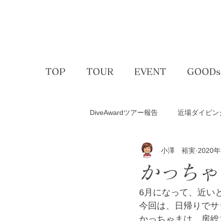
TOP
TOUR
EVENT
GOODs
DiveAwardツアー報告
近場ダイビン
小澤 裕実
2020
アクティビティー
ゴルフコン
かっちゃ
スキー＆スノボ
体験ダイビン
6月になって、近い
今回は、日帰りでサ
かっちゃまは、房総