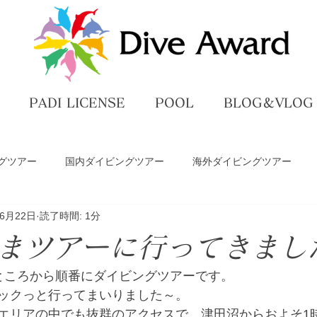
PADI LICENSE
POOL
BLOG＆VLOG
グツアー
国内ダイビングツアー
海外ダイビングツアー
年6月22日
読了時間: 1分
ペ
ダイビングライセンス講習
プール練習
DiveAwar
まツアーに行ってきまし
グ
ところから順番にダイビングツアーです。
ックっと行ってまいりました～。
エリアの中でも抜群のアクセスで、津田沼からおよそ1