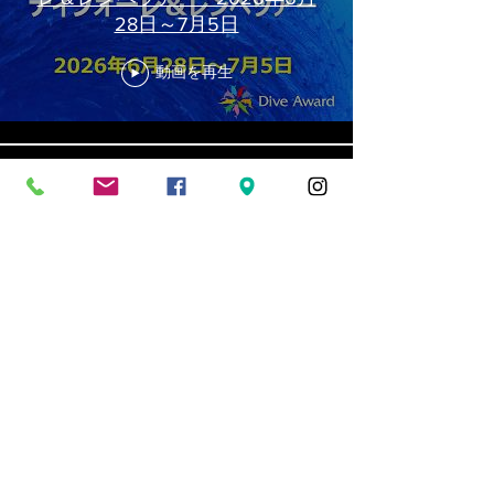
28日～7月5日
動画を再生
ＤｉｖｅＡｗａｒｄ渡嘉敷ツア
ー 2026年6月20日～23日
動画を再生
ＤｉｖｅＡｗａｒｄ座間味ツア