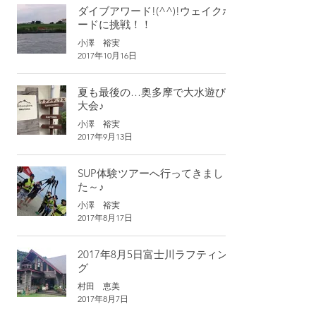
ダイブアワード!(^^)!ウェイクボ
ードに挑戦！！
小澤 裕実
2017年10月16日
夏も最後の…奥多摩で大水遊び
大会♪
小澤 裕実
2017年9月13日
SUP体験ツアーへ行ってきまし
た～♪
小澤 裕実
2017年8月17日
2017年8月5日富士川ラフティン
グ
村田 恵美
2017年8月7日