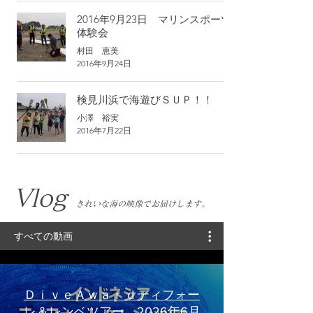
2016年9月23日 マリンスポーツ
体験会
村田 恵美
2016年9月24日
検見川浜で海遊びＳＵＰ！！
小澤 裕実
2016年7月22日
​Vlog
きれいな海の映像でお届けします。
すべての動画
ＤｉｖｅＡｗａｒｄティフォー
レ＆レンベツアー 2026年6月