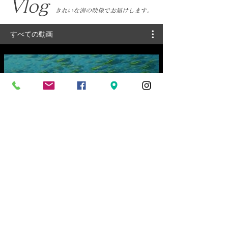
​Vlog
きれいな海の映像でお届けします。
すべての動画
ＤｉｖｅＡｗａｒｄ利島ツア
ー 2026年7月18日～20日
動画を再生
ＤｉｖｅＡｗａｒｄ越中宮崎ツ
アー 2026年7月10日～12日