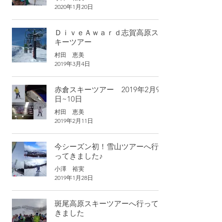
2020年1月20日
ＤｉｖｅＡｗａｒｄ志賀高原ス
キーツアー
村田 恵美
2019年3月4日
赤倉スキーツアー 2019年2月9
日~10日
村田 恵美
2019年2月11日
今シーズン初！雪山ツアーへ行
ってきました♪
小澤 裕実
2019年1月28日
斑尾高原スキーツアーへ行って
きました