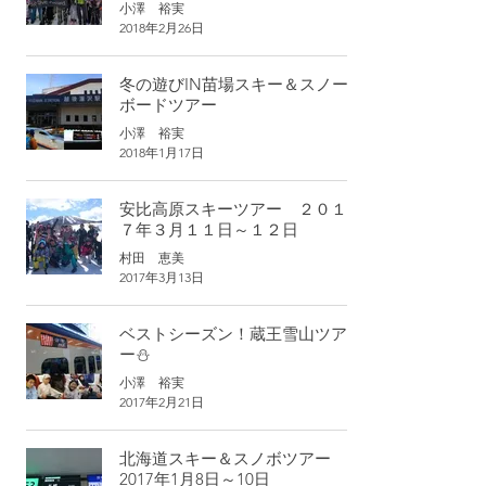
小澤 裕実
2018年2月26日
冬の遊びIN苗場スキー＆スノー
ボードツアー
小澤 裕実
2018年1月17日
安比高原スキーツアー ２０１
７年３月１１日～１２日
村田 恵美
2017年3月13日
ベストシーズン！蔵王雪山ツア
ー⛄
小澤 裕実
2017年2月21日
北海道スキー＆スノボツアー
2017年1月8日～10日